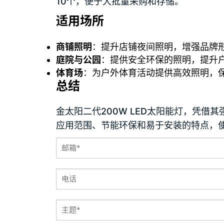
10个，便于大批量采购和存储。
适用场所
商铺照明
：提升店铺夜间照明，增强品牌
庭院与公园
：提供安全环保的照明，提升
体育场
：为户外体育活动提供高效照明，
总结
金太阳二代200W LED太阳能灯，凭
应用范围、节能环保和易于安装的特点，