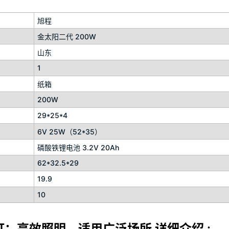
旭程
金太阳二代 200W
山东
1
纸箱
200W
29*25*4
6V 25W（52*35）
磷酸铁锂电池 3.2V 20Ah
62*32.5*29
19.9
10
能灯：高效照明，适用广泛场所 详细介绍 :