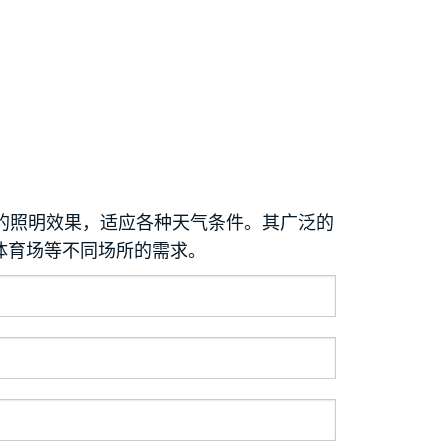
续的照明效果，适应各种天气条件。其广泛的
体育场等不同场所的需求。