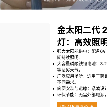
金太阳二代 2
灯：高效照
强大太阳能供电：配备6V
间持续照明。
大容量磷酸铁锂电池：3.2
等恶劣天气。
广泛应用场所：适用于商
不同需求。
简便安装与运输：紧凑设
环保节能：无需外部电源