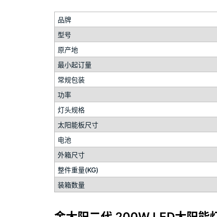
品牌
型号
原产地
最小起订量
常规包装
功率
灯头规格
太阳能板尺寸
电池
外箱尺寸
整件重量(KG)
装箱数量
金太阳二代 200W LED太阳