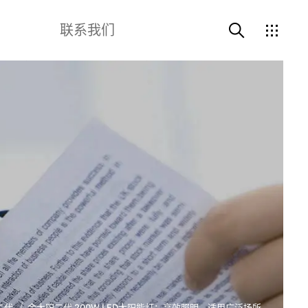
联系我们
灯系列
二代
金太阳二代 200W LED太阳能灯：高效照明，适用广泛场所