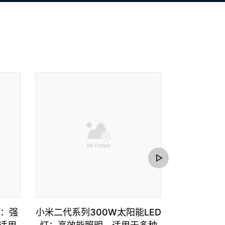
灯：强
小米二代系列300W太阳能LED
小米二代系列